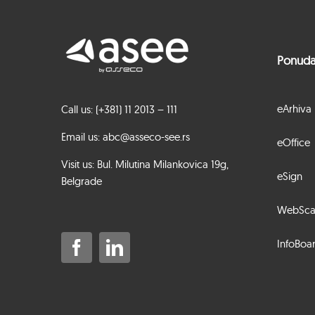
Ponud
eArhiva
Call us: (+381) 11 2013 – 111
Email us: abc@asseco-see.rs
eOffice
Visit us: Bul. Milutina Milankovica 19g,
eSign
Belgrade
WebSca
InfoBoa