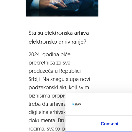
Šta su elektronska arhiva i
elektronsko arhiviranje?
2024. godina biće
prekretnica za sva
preduzeća u Republici
Srbiji. Na snagu stupa novi
podzakonski akt, koji svim
biznisima propisuje kako
treba da arhiviraju i čuvaju
digitalna arhivska
dokumenta. Drugim
Consent
rečima, svako preduzeće