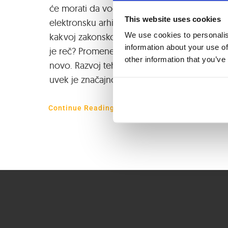
će morati da vodi
This website uses cookies
elektronsku arhivu. O
We use cookies to personalis
kakvoj zakonskoj promeni
information about your use of
je reč? Promene nisu ništa
other information that you’ve
novo. Razvoj tehnologije
uvek je značajno uticao
Continue Reading