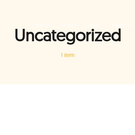
eArhiva
eOffice
eSign
WebScan
Uncategorized
1 item