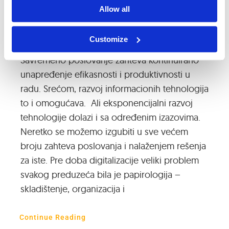
Allow all
Da li je elektronsko arhiviranje bolje od
tradicionalnog arhiviranja?
Customize
Savremeno poslovanje zahteva kontinuirano
unapređenje efikasnosti i produktivnosti u
radu. Srećom, razvoj informacionih tehnologija
to i omogućava. Ali eksponencijalni razvoj
tehnologije dolazi i sa određenim izazovima.
Neretko se možemo izgubiti u sve većem
broju zahteva poslovanja i nalaženjem rešenja
za iste. Pre doba digitalizacije veliki problem
svakog preduzeća bila je papirologija –
skladištenje, organizacija i
Continue Reading