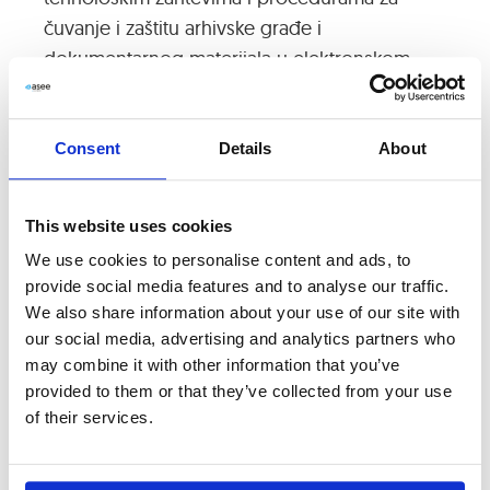
čuvanje i zaštitu arhivske građe i
dokumentarnog materijala u elektronskom
obliku. Ova uredba uvodi nove zakonske
regulative koje će važiti za sva preduzeća na
području Republike Srbije, a tiče
Consent
Details
About
Continue Reading
This website uses cookies
We use cookies to personalise content and ads, to
provide social media features and to analyse our traffic.
We also share information about your use of our site with
our social media, advertising and analytics partners who
may combine it with other information that you’ve
provided to them or that they’ve collected from your use
of their services.